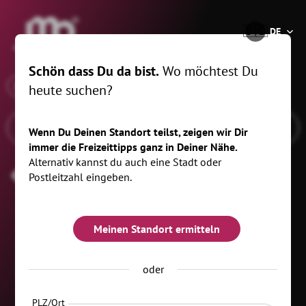
®
🇩🇪
DE
Schön dass Du da bist.
Wo möchtest Du
x
Wann
Seiffen/Erzgeb., 20 km
heute suchen?
Wenn Du Deinen Standort teilst, zeigen wir Dir
immer die Freizeittipps ganz in Deiner Nähe.
Alternativ kannst du auch eine Stadt oder
Museumsnacht
Postleitzahl eingeben.
Meinen Standort ermitteln
oder
PLZ/Ort