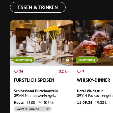
ESSEN & TRINKEN
Reservierung
Reservierung
3.2 km
36
9
FÜRSTLICH SPEISEN
WHISKY-DINNER
Schlosshotel Purschenstein
Hotel Waldesruh
09544 Neuhausen/Erzgeb.
09514 Pockau-Lengefe
Heute
14:00 - 20:30 Uhr
11.09.26
19:00 Uhr
Weitere Termine