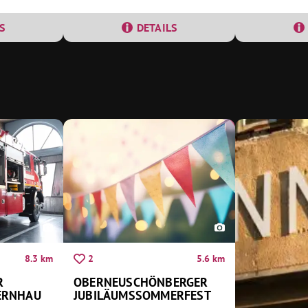
S
DETAILS
8.3 km
5.6 km
2
R
OBERNEUSCHÖNBERGER
ERNHAU
JUBILÄUMSSOMMERFEST