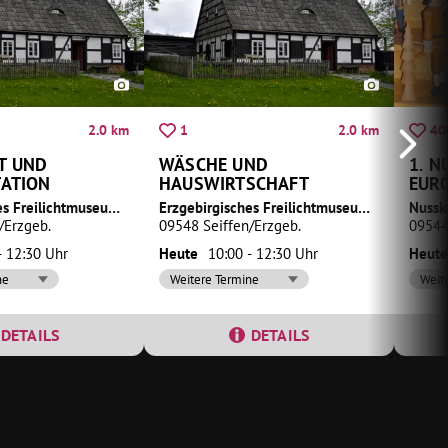
2.0 km
2.0 km
1
40
T UND
WÄSCHE UND
1. 
ATION
HAUSWIRTSCHAFT
EUR
Erzgebirgisches Freilichtmuseum Seiffen
Erzgebirgisches Freilichtmuseum Seiffen
Nussk
/Erzgeb.
09548 Seiffen/Erzgeb.
09544
- 12:30 Uhr
Heute
10:00 - 12:30 Uhr
Heute
ne
Weitere Termine
Weit
DETAILS
DETAILS