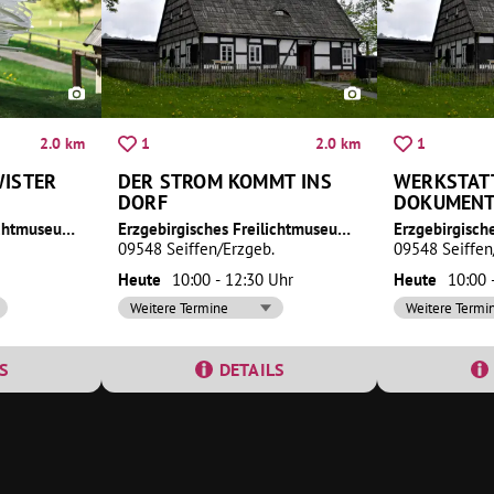
2.0 km
2.0 km
1
1
WISTER
DER STROM KOMMT INS
WERKSTAT
DORF
DOKUMENT
Erzgebirgisches Freilichtmuseum Seiffen
Erzgebirgisches Freilichtmuseum Seiffen
09548 Seiffen/Erzgeb.
09548 Seiffen
Heute
10:00 - 12:30 Uhr
Heute
10:00 
Weitere Termine
Weitere Termi
S
DETAILS