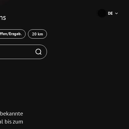
🇩🇪
DE
ns
iffen/Erzgeb.
20 km
s bekannte
al bis zum