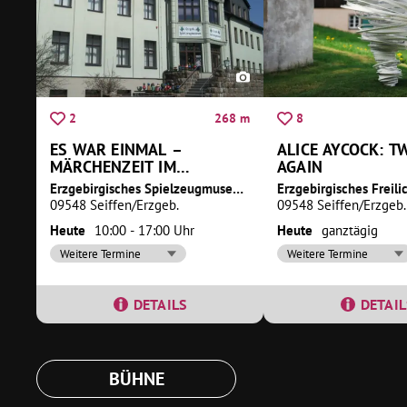
268 m
2
8
ES WAR EINMAL –
ALICE AYCOCK: T
MÄRCHENZEIT IM
AGAIN
SPIELZEUGMUSEUM
Erzgebirgisches Spielzeugmuseum
09548 Seiffen/Erzgeb.
09548 Seiffen/Erzgeb.
Heute
10:00 - 17:00 Uhr
Heute
ganztägig
Weitere Termine
Weitere Termine
DETAILS
DETAIL
BÜHNE