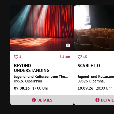
8.4 km
4
15
BEYOND
SCARLET O
UNDERSTANDING
Jugend- und Kulturzentrum Theater Variabel
09526 Olbernhau
09526 Olbernhau
09.08.26
17:00 Uhr
19.09.26
20:00 Uhr
DETAILS
DETAIL