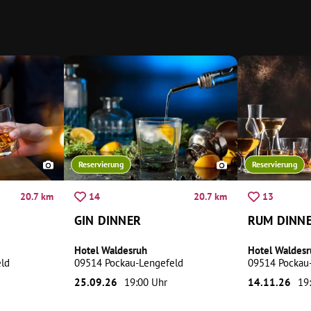
Reservierung
Reservierung
20.7 km
20.7 km
14
13
GIN DINNER
RUM DINN
Hotel Waldesruh
Hotel Waldesr
ld
09514 Pockau-Lengefeld
09514 Pockau
25.09.26
19:00 Uhr
14.11.26
19