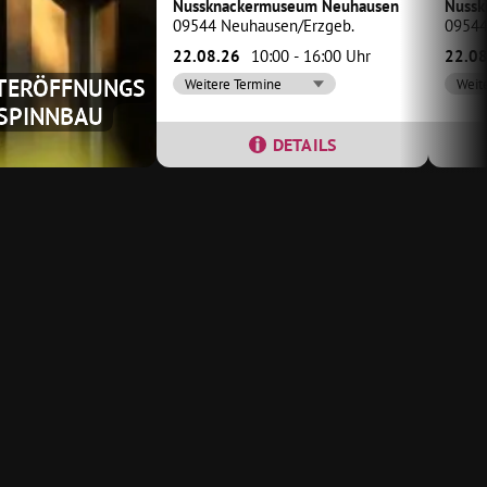
Nussknackermuseum Neuhausen
Nussk
09544 Neuhausen/Erzgeb.
09544
22.08.26
10:00 - 16:00 Uhr
22.08
ITERÖFFNUNGS
Weitere Termine
Weit
 SPINNBAU
DETAILS