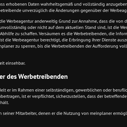
schluss erhobenen Daten wahrheitsgemäß und vollständig anzugeben.
etreibende unverzüglich die Änderungen gegenüber der Werbeage
t die Werbeagentur anderweitig Grund zur Annahme, dass die von
nvollständig oder nicht auf dem aktuellen Stand sind, ist die W
 Abhilfe zu schaffen. Versäumen es die Werbetreibenden, die Info
 ist die Werbeagentur berechtigt, die Erbringung ihrer Dienste aus
laner zu sperren, bis die Werbetreibenden der Aufforderung vol
it einsehbar.
ter des Werbetreibenden
ndelt er im Rahmen einer selbständigen, gewerblichen oder berufl
tragen, ist er verpflichtet, sicherzustellen, dass der betreffende 
hält.
en seiner Mitarbeiter, denen er die Nutzung von meinplaner ermögli