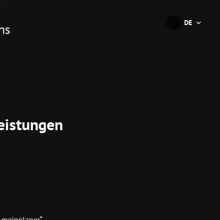
🇩🇪
DE
ns
eistungen
„meinplaner“