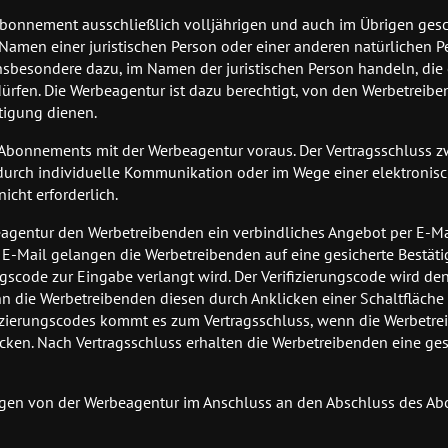
n Abonnement ausschließlich volljährigen und auch im Übrigen ges
 Namen einer juristischen Person oder einer anderen natürlichen 
nsbesondere dazu, im Namen der juristischen Person handeln, die 
ürfen. Die Werbeagentur ist dazu berechtigt, von den Werbetreib
tigung dienen.
 Abonnements mit der Werbeagentur voraus. Der Vertragsschluss 
urch individuelle Kommunikation oder im Wege einer elektronis
icht erforderlich.
eagentur den Werbetreibenden ein verbindliches Angebot per E-Mai
er E-Mail gelangen die Werbetreibenden auf eine gesicherte Bestät
gscode zur Eingabe verlangt wird. Der Verifizierungscode wird d
n die Werbetreibenden diesen durch Anklicken einer Schaltfläche 
fizierungscodes kommt es zum Vertragsschluss, wenn die Werbetre
icken. Nach Vertragsschluss erhalten die Werbetreibenden eine ge
ngen von der Werbeagentur im Anschluss an den Abschluss des A