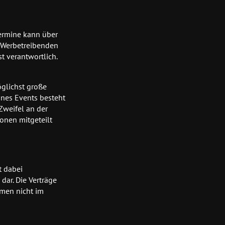
Termine kann über
e Werbetreibenden
t verantwortlich.
öglichst große
ines Events besteht
Zweifel an der
onen mitgeteilt
t dabei
ar. Die Verträge
men nicht im