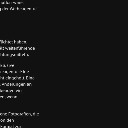
mutbar wäre.
g der Werbeagentur
lichtet haben,
ält weiterführende
hlungsmitteln.
nklusive
beagentur. Eine
ht eingeholt. Eine
t. Änderungen an
ibenden ein
sen, wenn
dene Fotografien, die
von den
 Format zur