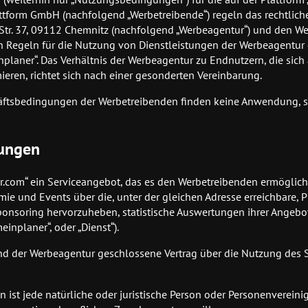
ttform GmbH (nachfolgend „Werbetreibende“) regeln das rechtliche
Str. 37, 09112 Chemnitz (nachfolgend „Werbeagentur“) und den We
egeln für die Nutzung von Dienstleistungen der Werbeagentur 
aner“. Das Verhältnis der Werbeagentur zu Endnutzern, die sich 
eren, richtet sich nach einer gesonderten Vereinbarung.
ftsbedingungen der Werbetreibenden finden keine Anwendung, so
mungen
er.com“ ein Serviceangebot, das es den Werbetreibenden ermöglicht
ie und Events über die, unter der gleichen Adresse erreichbare, P
Sponsoring hervorzuheben, statistische Auswertungen ihrer Angebo
nplaner“, oder „Dienst“).
nd der Werbeagentur geschlossene Vertrag über die Nutzung des S
 ist jede natürliche oder juristische Person oder Personenvereini