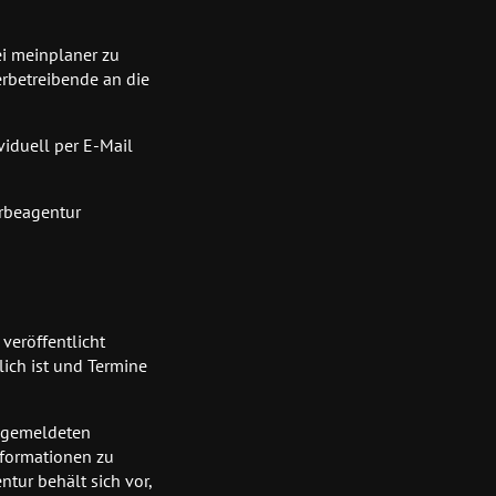
ei meinplaner zu
erbetreibende an die
viduell per E-Mail
erbeagentur
veröffentlicht
ich ist und Termine
e gemeldeten
nformationen zu
ntur behält sich vor,