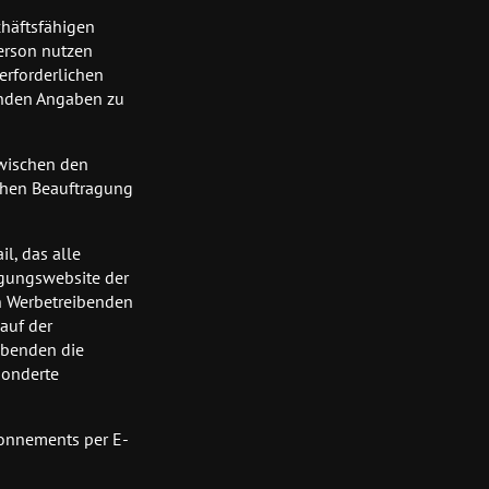
chäftsfähigen
Person nutzen
erforderlichen
enden Angaben zu
zwischen den
chen Beauftragung
l, das alle
igungswebsite der
en Werbetreibenden
auf der
ibenden die
sonderte
bonnements per E-