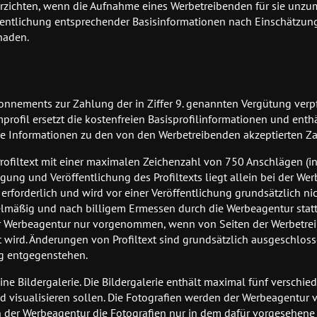
verzichten, wenn die Aufnahme eines Werbetreibenden für sie unzu
entlichung entsprechender Basisinformationen nach Einschätzun
chaden.
bonnements zur Zahlung der in Ziffer 9. genannten Vergütung verpf
profil ersetzt die kostenfreien Basisprofilinformationen und enth
e Informationen zu den von den Werbetreibenden akzeptierten Za
Profiltext mit einer maximalen Zeichenzahl von 750 Anschlägen (i
igung und Veröffentlichung des Profiltexts liegt allein bei der Wer
erforderlich und wird vor einer Veröffentlichung grundsätzlich nic
egelmäßig und nach billigem Ermessen durch die Werbeagentur stat
 der Werbeagentur nur vorgenommen, wenn von Seiten der Werbetre
t wird. Änderungen von Profiltext sind grundsätzlich ausgeschlos
ng entgegenstehen.
ne Bildergalerie. Die Bildergalerie enthält maximal fünf verschie
d visualisieren sollen. Die Fotografien werden der Werbeagentur 
en der Werbeagentur die Fotografien nur in dem dafür vorgesehene