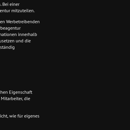
 Bei einer
ntur mitzuteilen.
 den Werbetreibenden
erbeagentur
rmationen innerhalb
zusetzen und die
lständig
ichen Eigenschaft
Mitarbeiter, die
cht, wie für eigenes