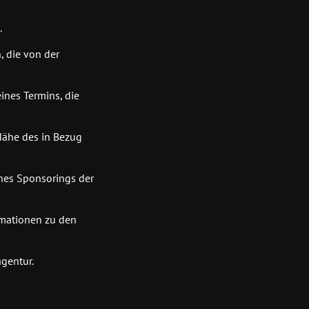
.
, die von der
ines Termins, die
Nähe des in Bezug
ines Sponsorings der
rmationen zu den
agentur.