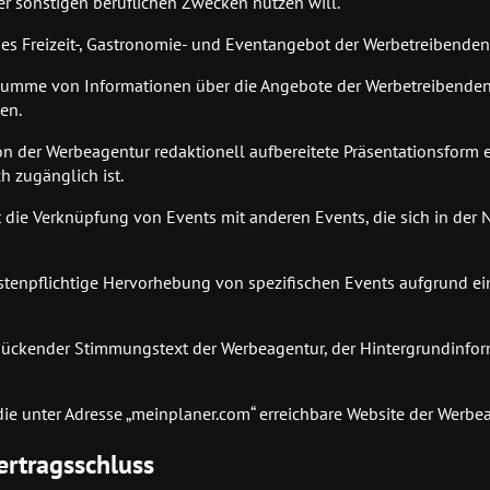
er sonstigen beruflichen Zwecken nutzen will.
des Freizeit-, Gastronomie- und Eventangebot der Werbetreibenden
 Summe von Informationen über die Angebote der Werbetreibenden
en.
on der Werbeagentur redaktionell aufbereitete Präsentationsform e
h zugänglich ist.
 die Verknüpfung von Events mit anderen Events, die sich in der 
ostenpflichtige Hervorhebung von spezifischen Events aufgrund e
chmückender Stimmungstext der Werbeagentur, der Hintergrundinfo
die unter Adresse „meinplaner.com“ erreichbare Website der Werbe
ertragsschluss