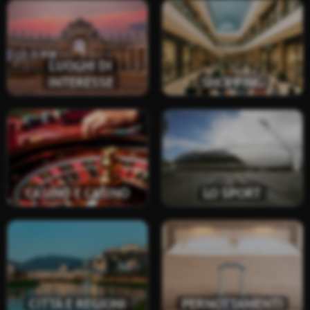
LUOGHI DI
INTERESSE
SHOPPING
CASINÒ E CASINÒ
LO SPORT
CITTÀ E REGIONI
PERNOTTAMENTI