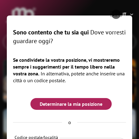
®
🇮🇹
IT
Sono contento che tu sia qui
Dove vorresti
guardare oggi?
Se condividete la vostra posizione, vi mostreremo
sempre i suggerimenti per il tempo libero nella
vostra zona.
In alternativa, potete anche inserire una
città o un codice postale.
BELLEZZA E
MERCATO DEI
BENESSERE
BIRRIFICI2025
Determinare la mia posizione
o
Codice postale/località
CASTELLI E