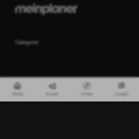
Categorie
Top 20 dei criteri di ricerca
Home
rivista
Luoghi
Eventi
Contattateci
Impronta
Protezione dei dati