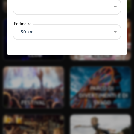
PALCOSCENICO
PALAZZI
Perimetro
50 km
DISCOTECHE E
LUOGHI DELLE
CLUB
FESTE
PARCO DI
DIVERTIMENTI E DI
FESTIVAL
SVAGO