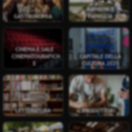
BAMBINI E
GASTRONOMIA
FAMIGLIA
CINEMA E SALE
CINEMATOGRAFICH
CAPITALE DELLA
E
CULTURA 2025
LETTERATURA
PRODUTTORI