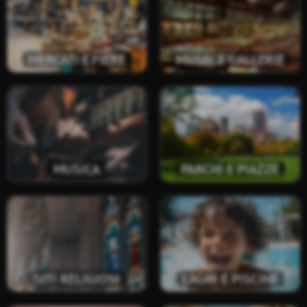
MERCATI E FIERE
MUSEI E GALLERIE
MUSICA
PARCHI E PIAZZE
SITI RELIGIOSI
LAGHI E PISCINE