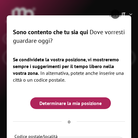
®
🇮🇹
IT
Sono contento che tu sia qui
Dove vorresti
x
Quando
, km
guardare oggi?
Se condividete la vostra posizione, vi mostreremo
sempre i suggerimenti per il tempo libero nella
vostra zona.
In alternativa, potete anche inserire una
città o un codice postale.
Determinare la mia posizione
o
Categorie
Codice postale/località