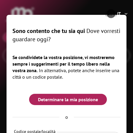
®
🇮🇹
IT
Sono contento che tu sia qui
Dove vorresti
x
08.10.25
, km
guardare oggi?
Se condividete la vostra posizione, vi mostreremo
sempre i suggerimenti per il tempo libero nella
vostra zona.
In alternativa, potete anche inserire una
città o un codice postale.
Determinare la mia posizione
o
Codice postale/località