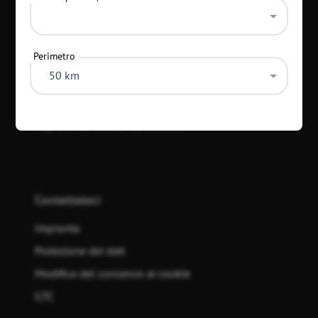
Categorie
Perimetro
50 km
Top 20 dei criteri di ricerca
Contattateci
Impronta
Protezione dei dati
Modifica del consenso ai cookie
GTC