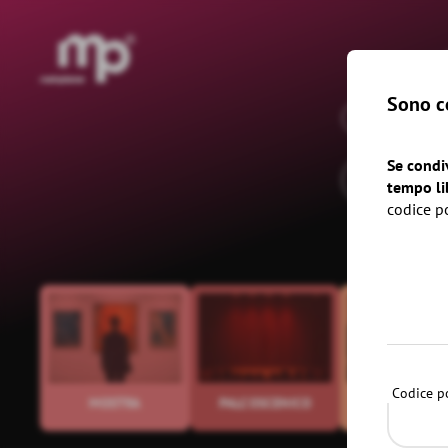
®
Sono co
oggi
dom
Se condi
tempo li
codice p
Codice po
MOSTRA
PALCOSCENICO
EVENTI AZIEN