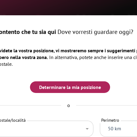
Home
Eventi
rivista
Luoghi
ntento che tu sia qui
Dove vorresti guardare oggi?
x
Quando
ani
Fine settimana
videte la vostra posizione, vi mostreremo sempre i suggerimenti p
bero nella vostra zona.
In alternativa, potete anche inserire una ci
ostale.
Determinare la mia posizione
o
stale/località
Perimetro
DALI
CIBO E BEVANDE
AZIENDA
FESTIVAL
50 km