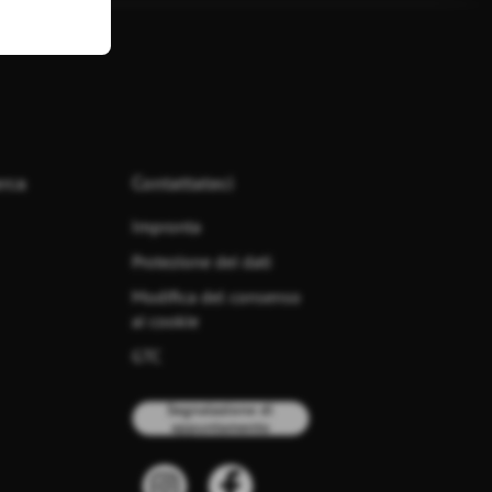
erca
Contattateci
Impronta
Protezione dei dati
Modifica del consenso
ai cookie
GTC
Segnalazione di
appuntamento