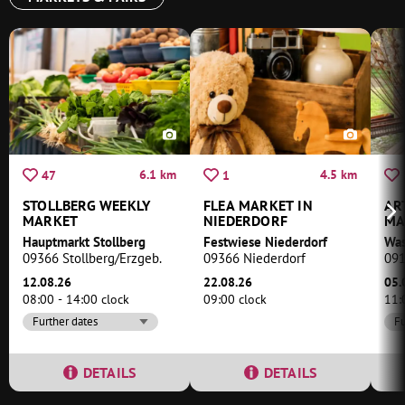
6.1 km
4.5 km
47
1
STOLLBERG WEEKLY
FLEA MARKET IN
AR
MARKET
NIEDERDORF
MA
Hauptmarkt Stollberg
Festwiese Niederdorf
09366 Stollberg/Erzgeb.
09366 Niederdorf
091
12.08.26
22.08.26
05.
08:00 - 14:00 clock
09:00 clock
11:
Further dates
Fu
DETAILS
DETAILS