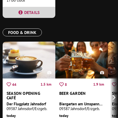
17:00 clock
DETAILS
FOOD & DRINK
1.5 km
1.9 km
44
8
SEASON OPENING
BEER GARDEN
SW
CAFÉ
Der Flugplatz Jahnsdorf
Biergarten am Umspannwerk
Eis
09387 Jahnsdorf/Erzgeb.
09387 Jahnsdorf/Erzgeb.
093
today
today
tod