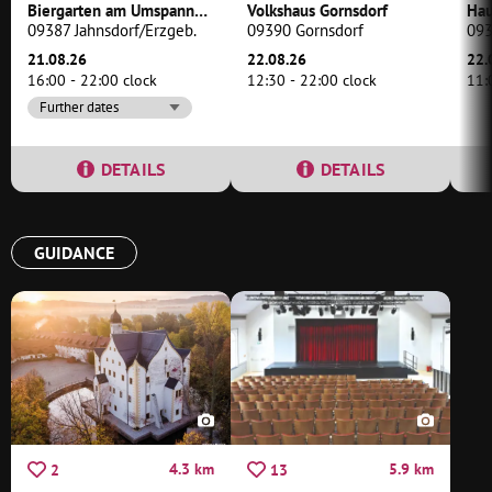
Biergarten am Umspannwerk
Volkshaus Gornsdorf
Hau
09387 Jahnsdorf/Erzgeb.
09390 Gornsdorf
093
21.08.26
22.08.26
22.
16:00 - 22:00 clock
12:30 - 22:00 clock
11:
Further dates
DETAILS
DETAILS
GUIDANCE
4.3 km
5.9 km
2
13