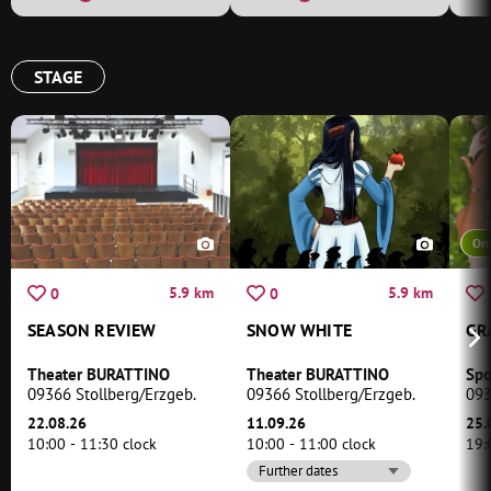
STAGE
Onl
5.9 km
5.9 km
0
0
SEASON REVIEW
SNOW WHITE
GR
Theater BURATTINO
Theater BURATTINO
09366 Stollberg/Erzgeb.
09366 Stollberg/Erzgeb.
093
22.08.26
11.09.26
25.
10:00 - 11:30 clock
10:00 - 11:00 clock
19:
Further dates