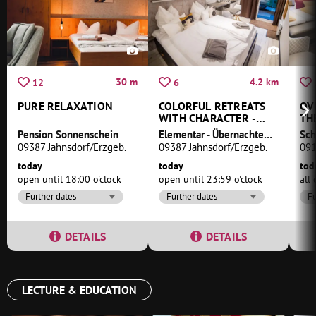
30 m
4.2 km
12
6
PURE RELAXATION
COLORFUL RETREATS
OV
WITH CHARACTER -
TH
SURROUNDED BY
WI
Pension Sonnenschein
Elementar - Übernachten im Grünen - Ferienwohnung und -zimmer
GREENERY
09387 Jahnsdorf/Erzgeb.
09387 Jahnsdorf/Erzgeb.
091
today
today
tod
open until 18:00 o'clock
open until 23:59 o'clock
all
Further dates
Further dates
Fu
DETAILS
DETAILS
LECTURE & EDUCATION