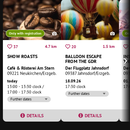
Only with registration
Onl
4.7 km
1.5 km
37
20
SHOW ROASTS
BALLOON ESCAPE
IN
FROM THE GDR
TH
Cafè & Rösterei Am Stern
Der Flugplatz Jahnsdorf
Der
09221 Neukirchen/Erzgeb.
09387 Jahnsdorf/Erzgeb.
093
today
18.09.26
01.
13:00 - 13:30 clock
17:30 clock
17:
17:00 - 17:30 clock
Further dates
Further dates
DETAILS
DETAILS