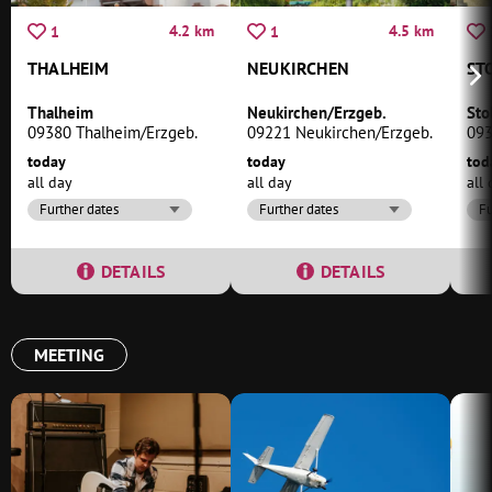
4.2 km
4.5 km
1
1
THALHEIM
NEUKIRCHEN
ST
Thalheim
Neukirchen/Erzgeb.
Sto
09380 Thalheim/Erzgeb.
09221 Neukirchen/Erzgeb.
093
today
today
tod
all day
all day
all
Further dates
Further dates
Fu
DETAILS
DETAILS
MEETING