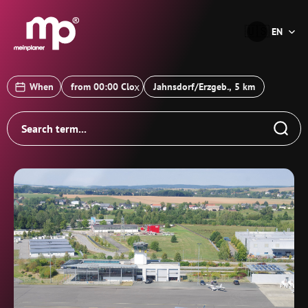
®
🇺🇸
EN
x
When
Jahnsdorf/Erzgeb., 5 km