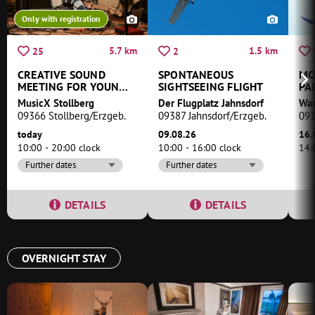
Only with registration
5.7 km
1.5 km
25
2
CREATIVE SOUND
SPONTANEOUS
MO
MEETING FOR YOUNG
SIGHTSEEING FLIGHT
PA
PEOPLE
MI
MusicX Stollberg
Der Flugplatz Jahnsdorf
09366 Stollberg/Erzgeb.
09387 Jahnsdorf/Erzgeb.
091
today
09.08.26
16.
10:00 - 20:00 clock
10:00 - 16:00 clock
14:
Further dates
Further dates
DETAILS
DETAILS
OVERNIGHT STAY