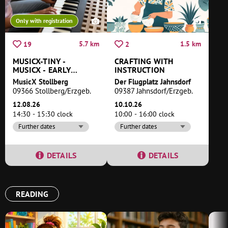
Only with registration
5.7 km
1.5 km
19
2
MUSICX-TINY -
CRAFTING WITH
MUSICX - EARLY
INSTRUCTION
MUSICAL EDUCATION
MusicX Stollberg
Der Flugplatz Jahnsdorf
09366 Stollberg/Erzgeb.
09387 Jahnsdorf/Erzgeb.
12.08.26
10.10.26
14:30 - 15:30 clock
10:00 - 16:00 clock
Further dates
Further dates
DETAILS
DETAILS
READING