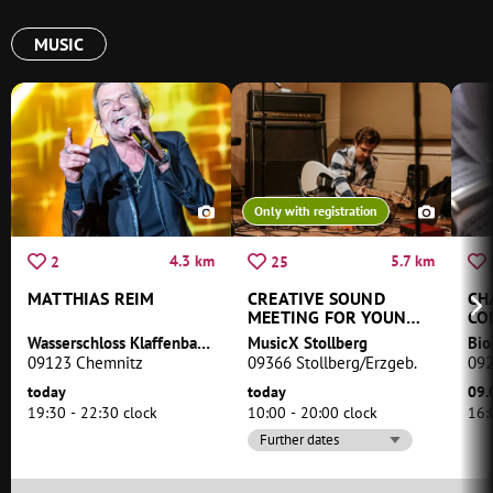
MUSIC
Only with registration
4.3 km
5.7 km
2
25
MATTHIAS REIM
CREATIVE SOUND
CH
MEETING FOR YOUNG
CO
PEOPLE
PI
Wasserschloss Klaffenbach
MusicX Stollberg
09123 Chemnitz
09366 Stollberg/Erzgeb.
092
today
today
09.
19:30 - 22:30 clock
10:00 - 20:00 clock
16:
Further dates