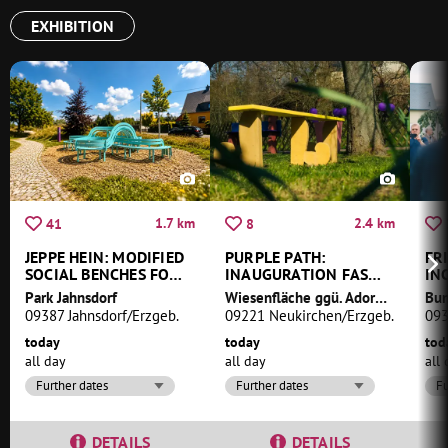
EXHIBITION
1.7 km
2.4 km
41
8
JEPPE HEIN: MODIFIED
PURPLE PATH:
FR
SOCIAL BENCHES FOR
INAUGURATION FAST
IN
JAHNSDORF
LEGS AND BAD MOOD
Park Jahnsdorf
Wiesenfläche ggü. Adorfer Hauptstr. Neukirchen
Bun
WITHOUT KIOSK AND
09387 Jahnsdorf/Erzgeb.
09221 Neukirchen/Erzgeb.
093
KITCHEN BY MARUŠA
SAGADIN
today
today
tod
all day
all day
all
Further dates
Further dates
Fu
DETAILS
DETAILS