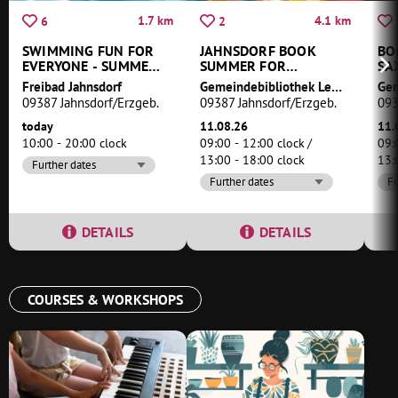
1.7 km
4.1 km
6
2
SWIMMING FUN FOR
JAHNSDORF BOOK
BO
EVERYONE - SUMMER
SUMMER FOR
SA
FUN AT THE
PRIMARY SCHOOL
Freibad Jahnsdorf
Gemeindebibliothek Leukersdorf
JAHNSDORF OUTDOOR
PUPILS
09387 Jahnsdorf/Erzgeb.
09387 Jahnsdorf/Erzgeb.
093
POOL
today
11.08.26
11.
10:00 - 20:00 clock
09:00 - 12:00 clock
09:
13:00 - 18:00 clock
13:
Further dates
Further dates
Fu
DETAILS
DETAILS
COURSES & WORKSHOPS