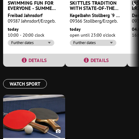
SWIMMING FUN FOR
SKITTLES TRADITION
HI
EVERYONE - SUMMER
WITH STATE-OF-THE-
ER
FUN AT THE
ART TECHNOLOGY
Freibad Jahnsdorf
Kegelbahn Stollberg '9 Pins
Der
JAHNSDORF OUTDOOR
09387 Jahnsdorf/Erzgeb.
09366 Stollberg/Erzgeb.
093
POOL
today
today
04.
10:00 - 20:00 clock
open until 23:00 o'clock
16:
Further dates
Further dates
DETAILS
DETAILS
WATCH SPORT