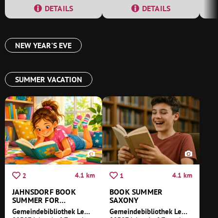
DETAILS
DETAILS
NEW YEAR'S EVE
SUMMER VACATION
4.1 km
4.1 km
2
1
JAHNSDORF BOOK
BOOK SUMMER
SUMMER FOR
SAXONY
PRIMARY SCHOOL
Gemeindebibliothek Leukersdorf
Gemeindebibliothek Leukersdorf
PUPILS