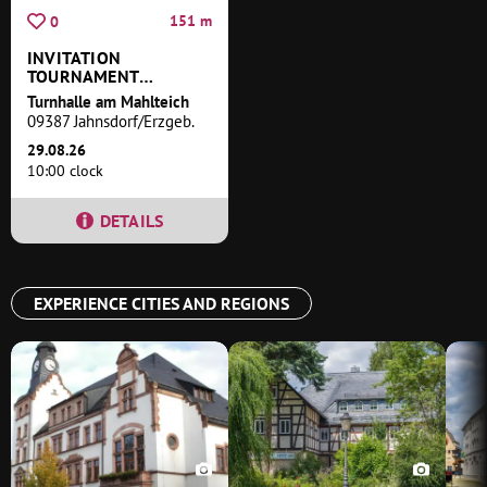
151 m
0
INVITATION
TOURNAMENT
HOSTED BY THE
Turnhalle am Mahlteich
JAHNSDORF TABLE
09387 Jahnsdorf/Erzgeb.
TENNIS CLUB, INC.
29.08.26
10:00 clock
DETAILS
EXPERIENCE CITIES AND REGIONS