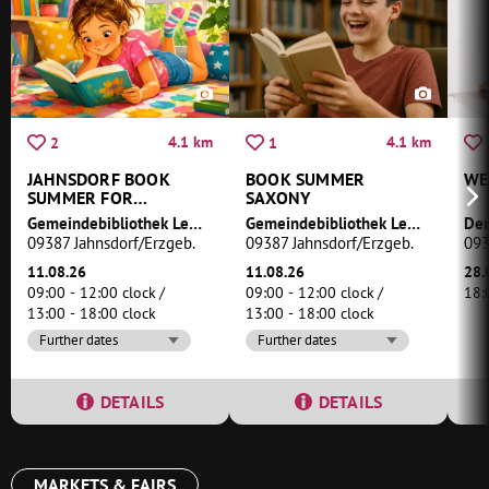
4.1 km
4.1 km
2
1
JAHNSDORF BOOK
BOOK SUMMER
WE
SUMMER FOR
SAXONY
PRIMARY SCHOOL
Gemeindebibliothek Leukersdorf
Gemeindebibliothek Leukersdorf
Der
PUPILS
09387 Jahnsdorf/Erzgeb.
09387 Jahnsdorf/Erzgeb.
093
11.08.26
11.08.26
28.
09:00 - 12:00 clock
09:00 - 12:00 clock
18:
13:00 - 18:00 clock
13:00 - 18:00 clock
Further dates
Further dates
DETAILS
DETAILS
MARKETS & FAIRS