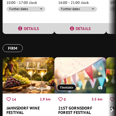
10:00 - 17:00 clock
16:00 - 21:00 clock
14:
Further dates
Further dates
Fu
DETAILS
DETAILS
FIRM
Timetable
1.9 km
5.5 km
14
0
JAHNSDORF WINE
21ST GORNSDORF
SA
FESTIVAL
FOREST FESTIVAL