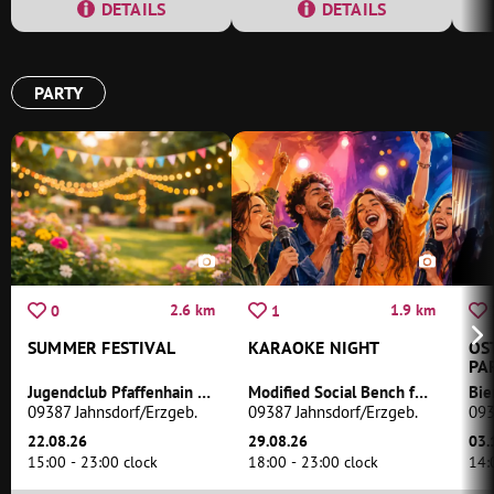
DETAILS
DETAILS
PARTY
2.6 km
1.9 km
0
1
SUMMER FESTIVAL
KARAOKE NIGHT
OS
PA
Jugendclub Pfaffenhain e.V.
Modified Social Bench for Jahnsdorf #1
09387 Jahnsdorf/Erzgeb.
09387 Jahnsdorf/Erzgeb.
093
22.08.26
29.08.26
03.
15:00 - 23:00 clock
18:00 - 23:00 clock
14: