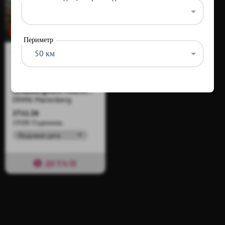
Все продано.
Периметр
50 км
16.7 km
15
МЕДОВИЙ ШАР У
МОЛЬХНЕР-
ШТОЛЬН
Schaubergwerk Molchner Stolln
09496 Marienberg
27.11.26
19:00 Годинник.
Подальші дати
ДЕТАЛІ