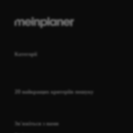
Категорії
20 найкращих критеріїв пошуку
Зв'яжіться з нами