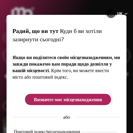
®
🇺🇦
UK
Радий, що ви тут
Куди б ви хотіли
x
Коли
Seiffen/Erzgeb., 20 km
зазирнути сьогодні?
Якщо ви поділитеся своїм місцезнаходженням, ми
завжди покажемо вам поради щодо дозвілля у
вашій місцевості.
Крім того, ви можете ввести
Різдвяний час
Фільтр
(1)
місто або поштовий індекс.
Визначте моє місцезнаходження
МИТНИЦЯ
або
Поштовий індекс/місцезнаходження