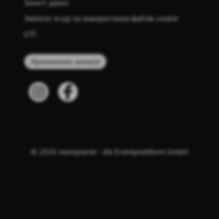
Захист даних
Змінити згоду на використання файлів cookie
GTC
Призначення доповіді
© 2026 meinplaner - die Eventplattform GmbH