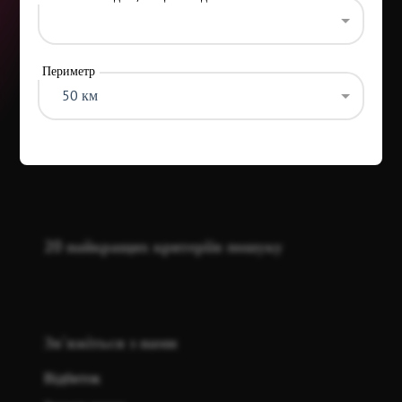
Периметр
50 км
Категорії
20 найкращих критеріїв пошуку
Зв'яжіться з нами
Відбиток