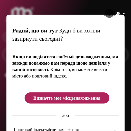
®
🇺🇦
UK
Радий, що ви тут
Куди б ви хотіли
x
Коли
Callenberg, 5 km
зазирнути сьогодні?
Якщо ви поділитеся своїм місцезнаходженням, ми
завжди покажемо вам поради щодо дозвілля у
вашій місцевості.
Крім того, ви можете ввести
Дивіться спорт
місто або поштовий індекс.
Визначте моє місцезнаходження
або
Поштовий індекс/місцезнаходження