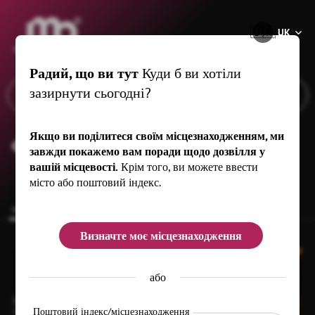
®
🇺🇦
UK
Радий, що ви тут
Куди б ви хотіли
зазирнути сьогодні?
Якщо ви поділитеся своїм місцезнаходженням, ми
Прядильна фабрика в Хемніці
завжди покажемо вам поради щодо дозвілля у
вашій місцевості.
Крім того, ви можете ввести
місто або поштовий індекс.
common.overview
Найближчі дати
Визначте моє місцезнаходження
або
Поштовий індекс/місцезнаходження