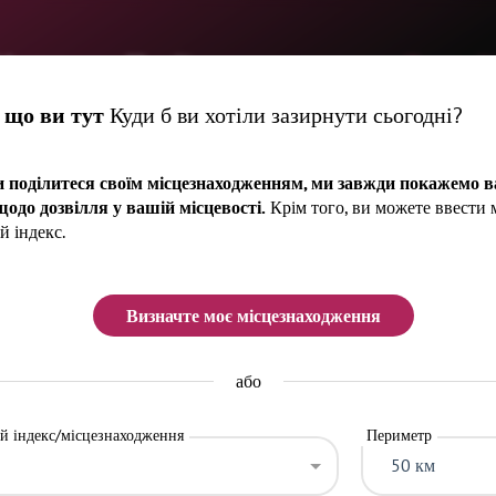
Home
Події
журнал
Локації
 що ви тут
Куди б ви хотіли зазирнути сьогодні?
 поділитеся своїм місцезнаходженням, ми завжди покажемо 
одо дозвілля у вашій місцевості.
Крім того, ви можете ввести 
іста Вальденбург
 індекс.
Визначте моє місцезнаходження
або
 індекс/місцезнаходження
Периметр
50 км