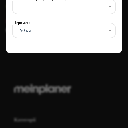
+49 160 96555620
Закрито.
— 10:00–18:00 Годинник
Периметр
Відкривається
So–Sa
10:00–18:00 Годинник
50 км
Ці дані було оновлено vor 1 Monat
Категорії