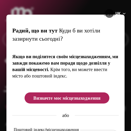
®
🇺🇦
UK
Радий, що ви тут
Куди б ви хотіли
зазирнути сьогодні?
Якщо ви поділитеся своїм місцезнаходженням, ми
Таємниця - відкрий для себе світ каменю
завжди покажемо вам поради щодо дозвілля у
вашій місцевості.
Крім того, ви можете ввести
місто або поштовий індекс.
common.overview
Визначте моє місцезнаходження
0
або
An der Tankstelle 3
01848 Hohnstein
Поштовий індекс/місцезнаходження