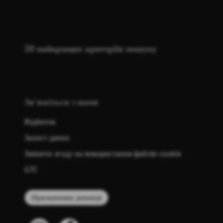
20 найкращих критеріїв пошуку
Зв'яжіться з нами
Відбиток
Захист даних
Змінити згоду на використання файлів cookie
GTC
Призначення доповіді