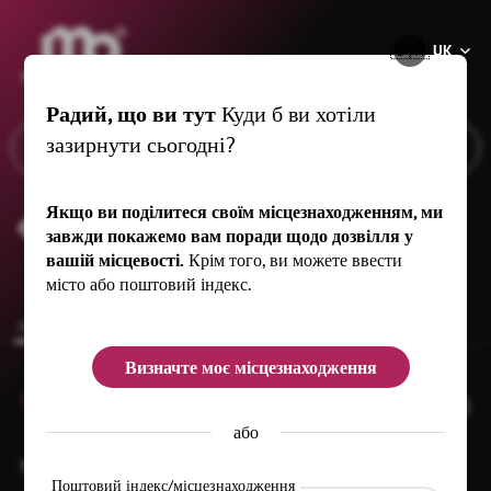
®
🇺🇦
UK
Радий, що ви тут
Куди б ви хотіли
зазирнути сьогодні?
Якщо ви поділитеся своїм місцезнаходженням, ми
Кунстхаус Беренштайн
завжди покажемо вам поради щодо дозвілля у
вашій місцевості.
Крім того, ви можете ввести
місто або поштовий індекс.
common.overview
Визначте моє місцезнаходження
0
або
Kirchgasse 12
01773 Altenberg
OT Bärenstein
Поштовий індекс/місцезнаходження