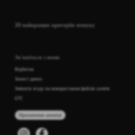
20 найкращих критеріїв пошуку
Зв'яжіться з нами
Відбиток
Захист даних
Змінити згоду на використання файлів cookie
GTC
Призначення доповіді