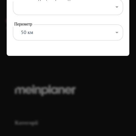
Ця локація не має фіксованих годин роботи і відкрита
Периметр
лише у дні проведення заходів.
50 км
Ці дані було оновлено vor 1 Jahr
Категорії