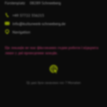
Fürstenplatz
08289 Schneeberg
+49 37722 356215
info@kulturwerk-schneeberg.de
Navigation
Ця локація не має фіксованих годин роботи і відкрита
лише у дні проведення заходів.
Ці дані було оновлено vor 7 Monaten