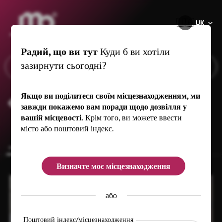
®
🇺🇦
UK
Радий, що ви тут
Куди б ви хотіли
зазирнути сьогодні?
Якщо ви поділитеся своїм місцезнаходженням, ми
Kulturwerk Schneeberg
завжди покажемо вам поради щодо дозвілля у
вашій місцевості.
Крім того, ви можете ввести
місто або поштовий індекс.
common.overview
Визначте моє місцезнаходження
або
Поштовий індекс/місцезнаходження