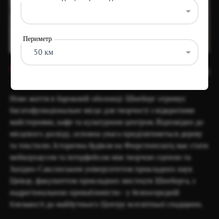
Периметр
50 км
Item
1
15
of
4
Нове життя в бароковій оболонці: Шнеберг отримує
багатофункціональне місце для творчості з відкритими
майстернями, кафе та культурним центром. Відповідно до
місцевого досвіду, основна увага приділятиметься дереву
та текстилю. Історична будівля на Фюрстенплатц має стати
мейкерхаусом та інтерфейсом між творчою сценою та
Західно-Саксонським університетом прикладних наук
Цвікау, факультетом прикладних мистецтв Шнеберга, з
надрегіональною привабливістю - у безпосередній
близькості до майбутнього Центру всесвітньої спадщини.