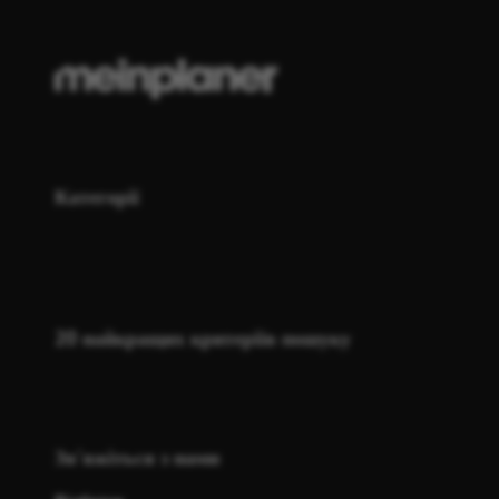
Категорії
20 найкращих критеріїв пошуку
Зв'яжіться з нами