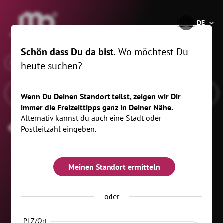
®
🇩🇪
DE
Schön dass Du da bist.
Wo möchtest Du
x
Wann
Zwickau, 10 km
heute suchen?
Wenn Du Deinen Standort teilst, zeigen wir Dir
immer die Freizeittipps ganz in Deiner Nähe.
Alternativ kannst du auch eine Stadt oder
News Kinder Indoor
Postleitzahl eingeben.
Meinen Standort ermitteln
oder
PLZ/Ort