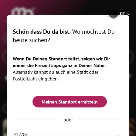
®
🇩🇪
DE
Schön dass Du da bist.
Wo möchtest Du
x
Wann
Stollberg/Erzgeb., 10 km
heute suchen?
Wenn Du Deinen Standort teilst, zeigen wir Dir
immer die Freizeittipps ganz in Deiner Nähe.
Alternativ kannst du auch eine Stadt oder
Vortrag & Bildung
Filtern
(1)
Postleitzahl eingeben.
Meinen Standort ermitteln
VORTRAG
oder
PLZ/Ort