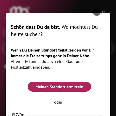
®
🇩🇪
DE
Schön dass Du da bist.
Wo möchtest Du
x
Wann
Schwarzenberg/Erzgeb., 20 km
heute suchen?
Wenn Du Deinen Standort teilst, zeigen wir Dir
immer die Freizeittipps ganz in Deiner Nähe.
Alternativ kannst du auch eine Stadt oder
Abenteuer_Kinder
Postleitzahl eingeben.
Meinen Standort ermitteln
oder
PLZ/Ort