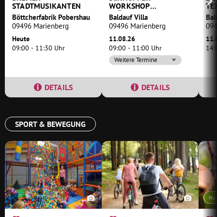
STADTMUSIKANTEN
WORKSHOP
TE
KLÖPPELN
Böttcherfabrik Pobershau
Baldauf Villa
Bal
09496 Marienberg
09496 Marienberg
094
Heute
11.08.26
11.
09:00 - 11:30 Uhr
09:00 - 11:00 Uhr
14:
Weitere Termine
DETAILS
DETAILS
SPORT & BEWEGUNG
Nu