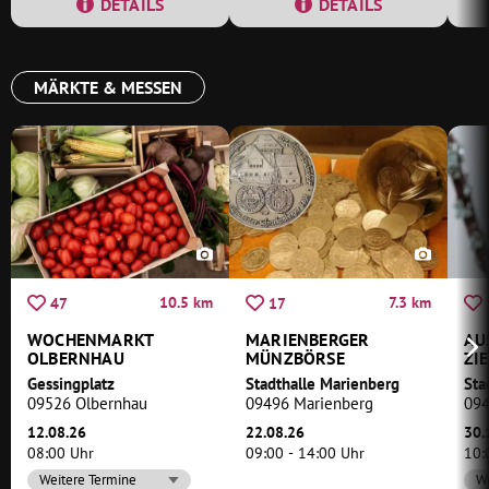
DETAILS
DETAILS
MÄRKTE & MESSEN
10.5 km
7.3 km
47
17
WOCHENMARKT
MARIENBERGER
AU
OLBERNHAU
MÜNZBÖRSE
ZI
KA
Gessingplatz
Stadthalle Marienberg
Sta
09526 Olbernhau
09496 Marienberg
094
12.08.26
22.08.26
30.
08:00 Uhr
09:00 - 14:00 Uhr
10:
Weitere Termine
We