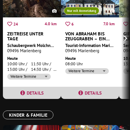
Nur mit Anmeldung
4.0 km
7.0 km
24
6
ZEITREISE UNTER
VON ABRAHAM BIS
GI
TAGE
ZEUGGRABEN – EIN
SE
WANDERTAG IM
AL
Schaubergwerk Molchner Stolln
Tourist-Information Marienberg
MARIENBERGER
09496 Marienberg
09496 Marienberg
094
REVIER
Heute
Heute
10.
10:00 Uhr
11:30 Uhr
08:00 Uhr
13:
13:00 Uhr
14:30 Uhr
Weitere Termine
We
16:00 Uhr
Weitere Termine
DETAILS
DETAILS
KINDER & FAMILIE