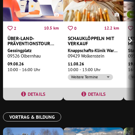
Nu
10.5 km
12.2 km
2
0
ÜBER-LAND-
SCHAUKLÖPPELN MIT
LE
PRÄVENTIONSTOUR
VERKAUF
MI
DER
Gessingplatz
Knappschafts-Klinik Warmbad
POLIZEIDIREKTION
09526 Olbernhau
09429 Wolkenstein
095
CHEMNITZ
09.08.26
11.08.26
19.
10:00 - 16:00 Uhr
10:00 - 13:00 Uhr
16:
Weitere Termine
We
DETAILS
DETAILS
VORTRAG & BILDUNG