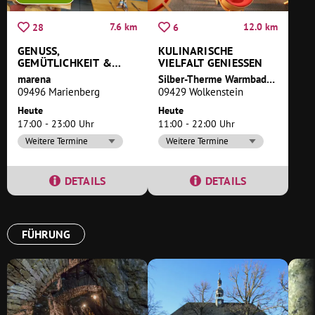
7.6 km
12.0 km
28
6
GENUSS,
KULINARISCHE
GEMÜTLICHKEIT &
VIELFALT GENIESSEN
BOWLING
marena
Silber-Therme Warmbad Wolkenstein
09496 Marienberg
09429 Wolkenstein
Heute
Heute
17:00 - 23:00 Uhr
11:00 - 22:00 Uhr
Weitere Termine
Weitere Termine
DETAILS
DETAILS
FÜHRUNG