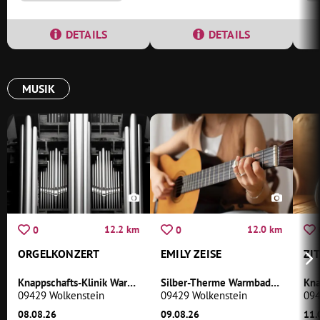
DETAILS
DETAILS
MUSIK
12.2 km
12.0 km
0
0
ORGELKONZERT
EMILY ZEISE
ZI
Knappschafts-Klinik Warmbad
Silber-Therme Warmbad Wolkenstein
09429 Wolkenstein
09429 Wolkenstein
094
08.08.26
09.08.26
11.