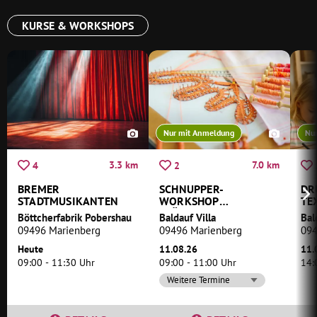
KURSE & WORKSHOPS
Nur mit Anmeldung
Nu
3.3 km
7.0 km
4
2
BREMER
SCHNUPPER-
DR
STADTMUSIKANTEN
WORKSHOP
TE
KLÖPPELN
Böttcherfabrik Pobershau
Baldauf Villa
Bal
09496 Marienberg
09496 Marienberg
094
Heute
11.08.26
11.
09:00 - 11:30 Uhr
09:00 - 11:00 Uhr
14:
Weitere Termine