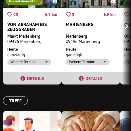
Nur mit Anmeldung
6.9 km
6.9 km
23
3
VON ABRAHAM BIS
MARIENBERG
OL
ZEUGGRABEN
Markt Marienberg
Marienberg
Olb
09496 Marienberg
09496 Marienberg
095
Heute
Heute
Heu
ganztägig
ganztägig
gan
Weitere Termine
Weitere Termine
We
DETAILS
DETAILS
TREFF