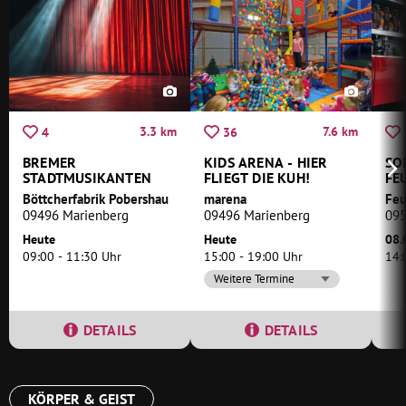
3.3 km
7.6 km
4
36
BREMER
KIDS ARENA - HIER
SO
STADTMUSIKANTEN
FLIEGT DIE KUH!
FE
OL
Böttcherfabrik Pobershau
marena
Feu
09496 Marienberg
09496 Marienberg
095
Heute
Heute
08.
09:00 - 11:30 Uhr
15:00 - 19:00 Uhr
14:
Weitere Termine
DETAILS
DETAILS
KÖRPER & GEIST