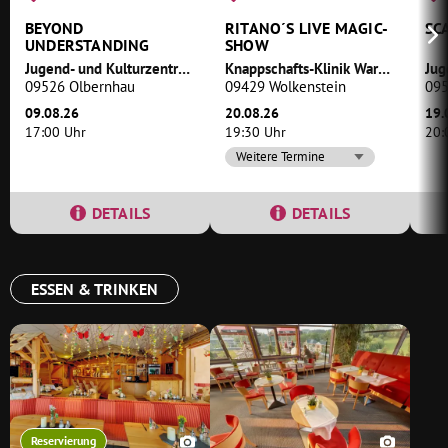
BEYOND
RITANO´S LIVE MAGIC-
SC
UNDERSTANDING
SHOW
Jugend- und Kulturzentrum Theater Variabel
Knappschafts-Klinik Warmbad
09526 Olbernhau
09429 Wolkenstein
095
09.08.26
20.08.26
19.
17:00 Uhr
19:30 Uhr
20:
Weitere Termine
DETAILS
DETAILS
ESSEN & TRINKEN
Reservierung