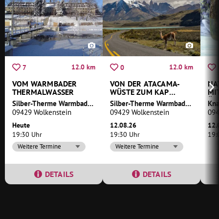
12.0 km
12.0 km
7
0
VOM WARMBADER
VON DER ATACAMA-
NA
THERMALWASSER
WÜSTE ZUM KAP
MI
HORN-EINE REISE
ÖL
Silber-Therme Warmbad Wolkenstein
Silber-Therme Warmbad Wolkenstein
DURCH CHILE
09429 Wolkenstein
09429 Wolkenstein
094
Heute
12.08.26
12.
19:30 Uhr
19:30 Uhr
19:
Weitere Termine
Weitere Termine
DETAILS
DETAILS