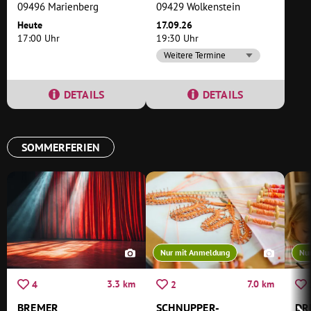
09496 Marienberg
09429 Wolkenstein
Heute
17.09.26
17:00 Uhr
19:30 Uhr
Weitere Termine
DETAILS
DETAILS
SOMMERFERIEN
Nur mit Anmeldung
Nu
3.3 km
7.0 km
4
2
BREMER
SCHNUPPER-
DR