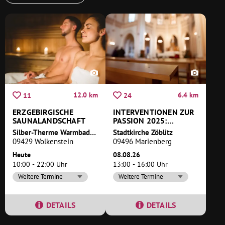
12.0 km
6.4 km
11
24
ERZGEBIRGISCHE
INTERVENTIONEN ZUR
SAUNALANDSCHAFT
PASSION 2025:
ISABELL BORGES
Silber-Therme Warmbad Wolkenstein
Stadtkirche Zöblitz
09429 Wolkenstein
09496 Marienberg
Heute
08.08.26
10:00 - 22:00 Uhr
13:00 - 16:00 Uhr
Weitere Termine
Weitere Termine
DETAILS
DETAILS