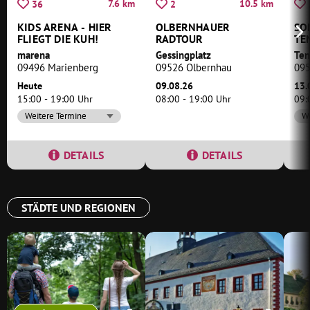
7.6 km
10.5 km
36
2
KIDS ARENA - HIER
OLBERNHAUER
SO
FLIEGT DIE KUH!
RADTOUR
TE
marena
Gessingplatz
Ten
09496 Marienberg
09526 Olbernhau
095
Heute
09.08.26
13.
15:00 - 19:00 Uhr
08:00 - 19:00 Uhr
09:
Weitere Termine
We
DETAILS
DETAILS
STÄDTE UND REGIONEN