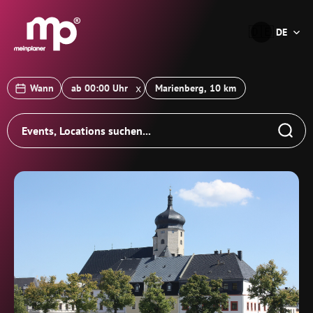
®
🇩🇪
DE
x
Wann
Marienberg, 10 km