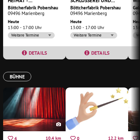
HEIMAT -
SCHLOSSEREI UND
WI
KUNSTHANDWERK
MASCHINENBAUFABRIK
VE
Böttcherfabrik Pobershau
Böttcherfabrik Pobershau
Gal
TRIFFT BILDENDE
ERNST WITTIG
09496 Marienberg
09496 Marienberg
094
KUNST
Heute
Heute
Heu
13:00 - 17:00 Uhr
13:00 - 17:00 Uhr
13:
Weitere Termine
Weitere Termine
We
DETAILS
DETAILS
BÜHNE
10.4 km
12.2 km
4
0