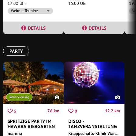
17:00 Uhr
15:00 Uhr
19:
Weitere Termine
We
DETAILS
DETAILS
PARTY
Reservierung
7.6 km
12.2 km
5
0
SPRITZIGE PARTY IM
DISCO -
HAWARA BIERGARTEN
TANZVERANSTALTUNG
marena
Knappschafts-Klinik Warmbad