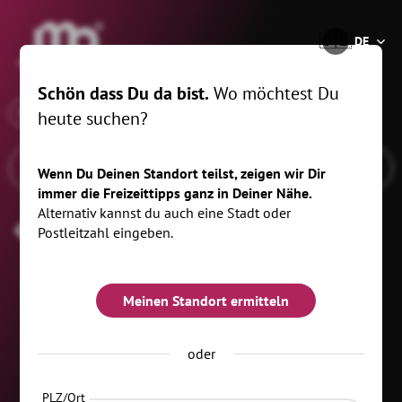
®
🇩🇪
DE
Schön dass Du da bist.
Wo möchtest Du
x
Wann
Lichtenau, 5 km
heute suchen?
Wenn Du Deinen Standort teilst, zeigen wir Dir
immer die Freizeittipps ganz in Deiner Nähe.
Alternativ kannst du auch eine Stadt oder
Highlight_Kinder
Postleitzahl eingeben.
Meinen Standort ermitteln
oder
PLZ/Ort