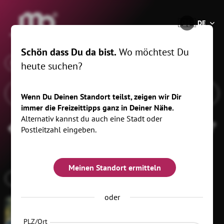
®
🇩🇪
DE
Schön dass Du da bist.
Wo möchtest Du
x
Wann
Lichtenau, 5 km
heute suchen?
Wenn Du Deinen Standort teilst, zeigen wir Dir
immer die Freizeittipps ganz in Deiner Nähe.
Alternativ kannst du auch eine Stadt oder
Ausstellung
Filtern
(1)
Postleitzahl eingeben.
Meinen Standort ermitteln
GALERIE
oder
PLZ/Ort