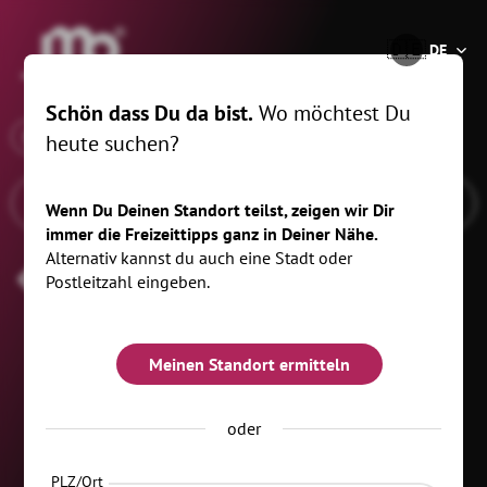
®
🇩🇪
DE
Schön dass Du da bist.
Wo möchtest Du
x
Wann
Gersdorf, 5 km
heute suchen?
Wenn Du Deinen Standort teilst, zeigen wir Dir
immer die Freizeittipps ganz in Deiner Nähe.
Alternativ kannst du auch eine Stadt oder
News_Entdeckerwelt
Postleitzahl eingeben.
Meinen Standort ermitteln
oder
PLZ/Ort