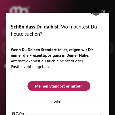
®
🇩🇪
DE
Schön dass Du da bist.
Wo möchtest Du
x
Wann
Freiberg, 20 km
heute suchen?
Wenn Du Deinen Standort teilst, zeigen wir Dir
immer die Freizeittipps ganz in Deiner Nähe.
Alternativ kannst du auch eine Stadt oder
Kindertag
Postleitzahl eingeben.
Meinen Standort ermitteln
oder
PLZ/Ort