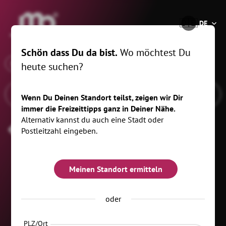
®
🇩🇪
DE
Schön dass Du da bist.
Wo möchtest Du
x
Wann
Frankenberg/Sa., 10 km
heute suchen?
Wenn Du Deinen Standort teilst, zeigen wir Dir
immer die Freizeittipps ganz in Deiner Nähe.
Alternativ kannst du auch eine Stadt oder
Valentinstag
Postleitzahl eingeben.
Meinen Standort ermitteln
oder
PLZ/Ort