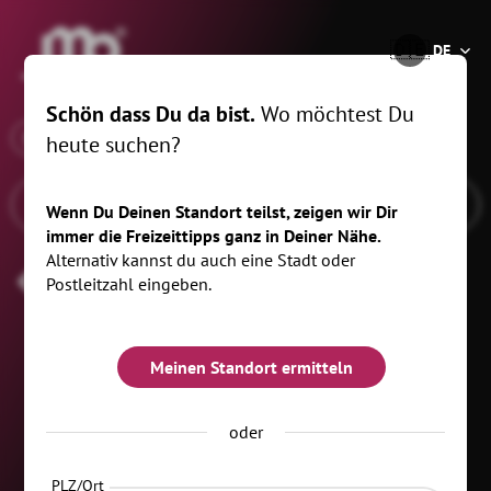
®
🇩🇪
DE
Schön dass Du da bist.
Wo möchtest Du
x
Wann
Callenberg, 5 km
heute suchen?
Wenn Du Deinen Standort teilst, zeigen wir Dir
immer die Freizeittipps ganz in Deiner Nähe.
Alternativ kannst du auch eine Stadt oder
Businessevents
Postleitzahl eingeben.
Meinen Standort ermitteln
oder
PLZ/Ort