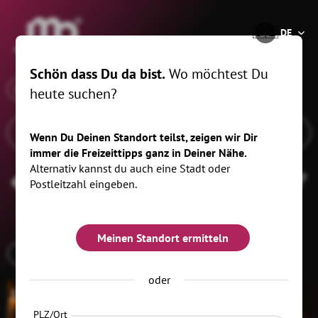
®
🇩🇪
DE
Schön dass Du da bist.
Wo möchtest Du
x
Wann
Aue-Bad Schlema, 20 km
heute suchen?
Wenn Du Deinen Standort teilst, zeigen wir Dir
immer die Freizeittipps ganz in Deiner Nähe.
Alternativ kannst du auch eine Stadt oder
Weihnachtszeit
Filtern
(1)
Postleitzahl eingeben.
Meinen Standort ermitteln
BRAUCHTUM
oder
PLZ/Ort