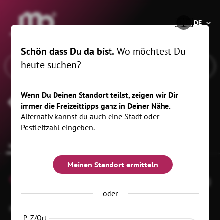
®
🇩🇪
DE
Schön dass Du da bist.
Wo möchtest Du
heute suchen?
Wenn Du Deinen Standort teilst, zeigen wir Dir
Treffpunkt: Hoffmannstraße 58-60
immer die Freizeittipps ganz in Deiner Nähe.
Alternativ kannst du auch eine Stadt oder
Postleitzahl eingeben.
Infos zur Location
Anstehende Termine
Meinen Standort ermitteln
0
oder
Hoffmannstr. 58-60
09112 Chemnitz
OT Kaßberg
PLZ/Ort