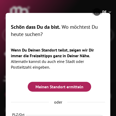
®
🇩🇪
DE
Schön dass Du da bist.
Wo möchtest Du
heute suchen?
Wenn Du Deinen Standort teilst, zeigen wir Dir
Topaswelt Schneckenstein
immer die Freizeittipps ganz in Deiner Nähe.
Alternativ kannst du auch eine Stadt oder
Postleitzahl eingeben.
Infos zur Location
Anstehende Termine
Meinen Standort ermitteln
0
oder
Zum Schneckenstein 42
08262 Muldenhammer
PLZ/Ort