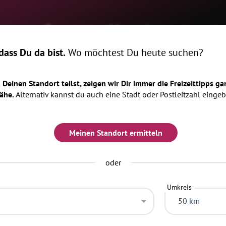
ome
Events
Magazin
Locatio
ass Du da bist.
Wo möchtest Du heute suchen?
Deinen Standort teilst, zeigen wir Dir immer die Freizeittipps ga
ähe.
Alternativ kannst du auch eine Stadt oder Postleitzahl eingeb
z
Meinen Standort ermitteln
oder
Umkreis
50 km