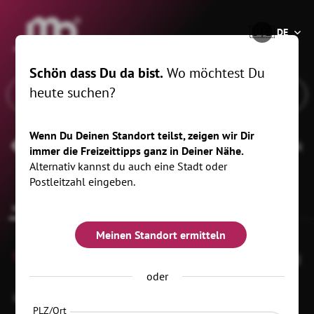
®
🇩🇪
DE
Schön dass Du da bist.
Wo möchtest Du
heute suchen?
Wenn Du Deinen Standort teilst, zeigen wir Dir
Südböhmische wissenschaftliche Bibliothek
immer die Freizeittipps ganz in Deiner Nähe.
Alternativ kannst du auch eine Stadt oder
Postleitzahl eingeben.
Infos zur Location
Meinen Standort ermitteln
0
oder
Lidická 1
37001 CeskÈ Budejovice
OT Koroseky
PLZ/Ort