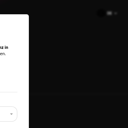
🇩🇪
DE
ns
nz in
en.