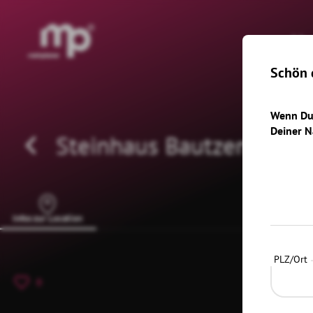
®
H
Schön d
Wenn Du 
Deiner N
Steinhaus Bautzen
Infos zur Location
PLZ/Ort
0