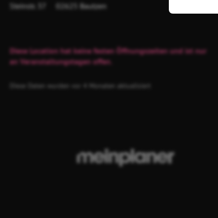
Steinstr. 37
02625 Bautzen
Diese Location hat keine festen Öffnungszeiten und ist nur
an Veranstaltungstagen offen.
Diese Daten wurden vor 4 Monaten aktualisiert