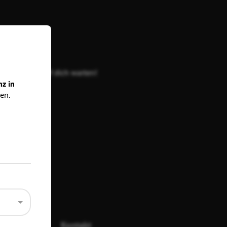
 Events, die auf dich warten!
nz in
en.
ecken
riterien
Kontakt