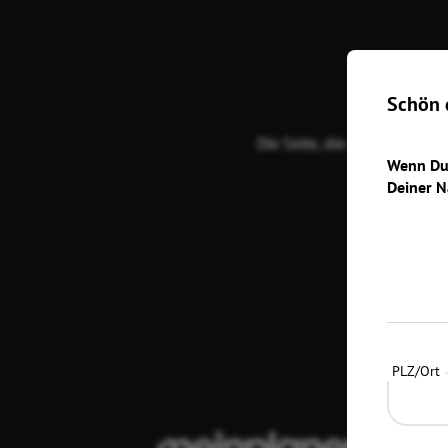
Schön d
Die Seite, die du suchst, ex
Wenn Du 
Deiner N
Zurüc
PLZ/Ort