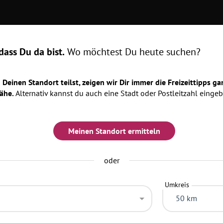
Oops, Seite nicht gefunden! 😢
ass Du da bist.
Wo möchtest Du heute suchen?
istiert leider nicht. Aber keine Sorge, es gibt jede Menge spannende
Deinen Standort teilst, zeigen wir Dir immer die Freizeittipps ga
ähe.
Alternativ kannst du auch eine Stadt oder Postleitzahl eingeb
k zur Startseite
Events entdecken
Locations entd
Meinen Standort ermitteln
oder
Umkreis
50 km
Kategorien
Top 20 der gesuchten K