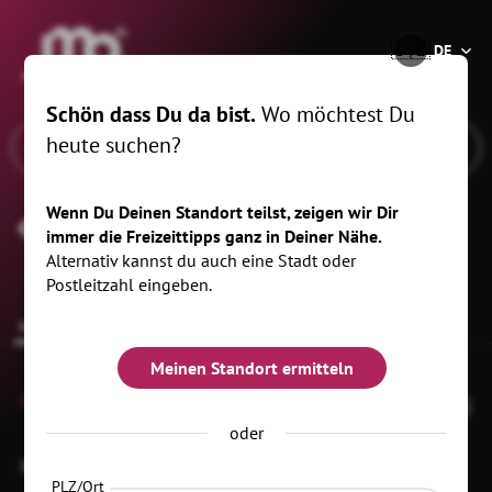
®
🇩🇪
DE
Schön dass Du da bist.
Wo möchtest Du
heute suchen?
Wenn Du Deinen Standort teilst, zeigen wir Dir
Stadtarchiv Dresden
immer die Freizeittipps ganz in Deiner Nähe.
Alternativ kannst du auch eine Stadt oder
Postleitzahl eingeben.
Infos zur Location
Meinen Standort ermitteln
0
oder
Elisabeth-Boer-Str. 1
01099 Dresden
OT Innere Neustadt
PLZ/Ort