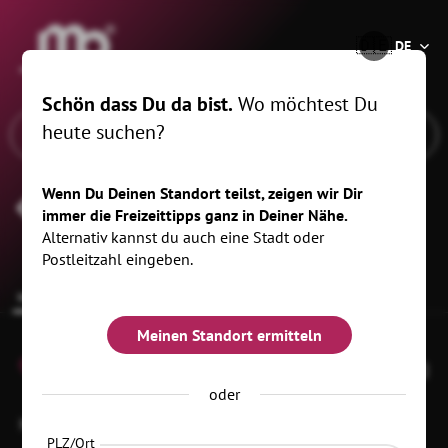
®
🇩🇪
DE
Schön dass Du da bist.
Wo möchtest Du
heute suchen?
Wenn Du Deinen Standort teilst, zeigen wir Dir
Stadt Wolkenstein
immer die Freizeittipps ganz in Deiner Nähe.
Alternativ kannst du auch eine Stadt oder
Postleitzahl eingeben.
Infos zur Location
Anstehende Termine
Meinen Standort ermitteln
0
oder
Markt 13
09429 Wolkenstein
PLZ/Ort