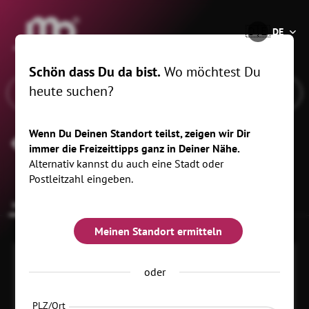
®
🇩🇪
DE
Schön dass Du da bist.
Wo möchtest Du
heute suchen?
Wenn Du Deinen Standort teilst, zeigen wir Dir
Spielplatz im Sonnenlandpark Lichtenau
immer die Freizeittipps ganz in Deiner Nähe.
Alternativ kannst du auch eine Stadt oder
Postleitzahl eingeben.
Infos zur Location
Meinen Standort ermitteln
oder
PLZ/Ort