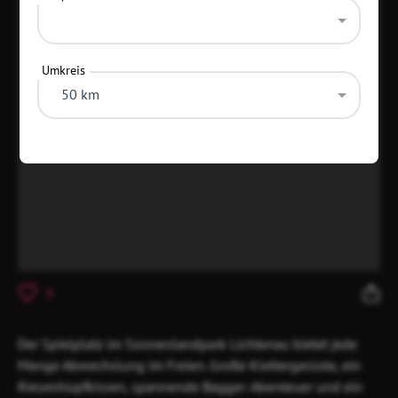
Umkreis
50 km
5
Der Spielplatz im Sonnenlandpark Lichtenau bietet jede
Menge Abwechslung im Freien. Große Klettergerüste, ein
Riesenhüpfkissen, spannende Bagger-Abenteuer und ein