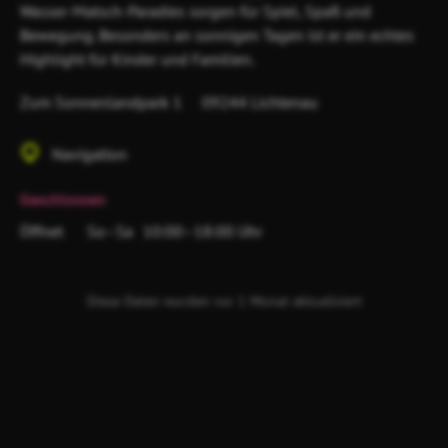
Wasser-Matsch-Paradies sorgen für Spiel, Spaß und
Bewegung. Besonders an sonnigen Tagen ist er ein echtes
Highlight für Kinder und Familien.
Zum Sonnenlandpark 1
09244 Lichtenau
Navigation
Geschlossen
Öffnet
So–Sa
10:00–18:00 Uhr
Diese Daten wurden vor 1 Monat aktualisiert