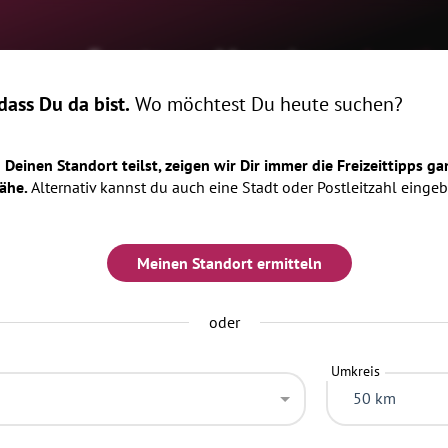
ome
Events
Magazin
Locatio
ass Du da bist.
Wo möchtest Du heute suchen?
Deinen Standort teilst, zeigen wir Dir immer die Freizeittipps ga
ähe.
Alternativ kannst du auch eine Stadt oder Postleitzahl eingeb
arkt 11
Meinen Standort ermitteln
oder
Umkreis
50 km