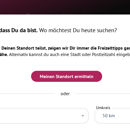
ome
Events
Magazin
Locatio
ass Du da bist.
Wo möchtest Du heute suchen?
Deinen Standort teilst, zeigen wir Dir immer die Freizeittipps ga
ähe.
Alternativ kannst du auch eine Stadt oder Postleitzahl eingeb
Meinen Standort ermitteln
oder
Umkreis
50 km