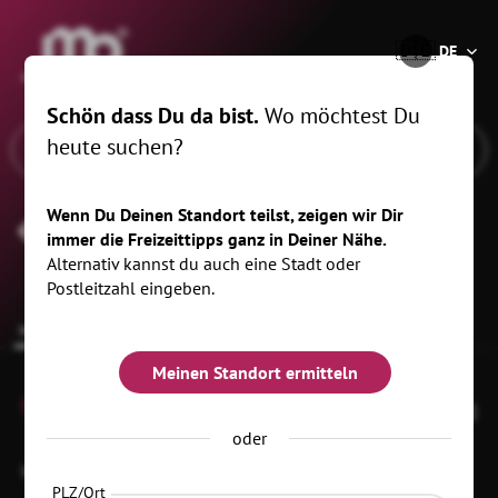
®
🇩🇪
DE
Schön dass Du da bist.
Wo möchtest Du
heute suchen?
Wenn Du Deinen Standort teilst, zeigen wir Dir
Schlosshotel Klaffenbach ****
immer die Freizeittipps ganz in Deiner Nähe.
Alternativ kannst du auch eine Stadt oder
Postleitzahl eingeben.
Infos zur Location
Anstehende Termine
Meinen Standort ermitteln
5
oder
Wasserschloßweg 6
09123 Chemnitz
OT Hutholz
PLZ/Ort