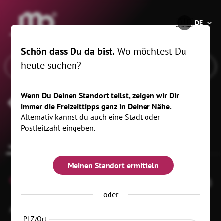
®
🇩🇪
DE
Schön dass Du da bist.
Wo möchtest Du
heute suchen?
Wenn Du Deinen Standort teilst, zeigen wir Dir
Schäferei und Spinnstube Manja
immer die Freizeittipps ganz in Deiner Nähe.
Drutschmann
Alternativ kannst du auch eine Stadt oder
Postleitzahl eingeben.
Infos zur Location
Meinen Standort ermitteln
0
oder
Am Dorfbach 10
01744 Dippoldiswalde
OT Reichstädt
PLZ/Ort