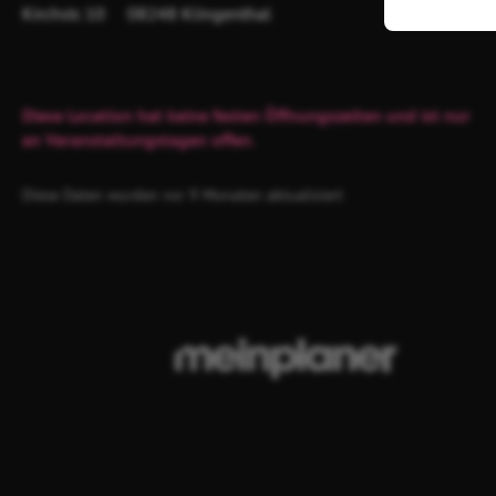
Kirchstr. 10
08248 Klingenthal
Diese Location hat keine festen Öffnungszeiten und ist nur
an Veranstaltungstagen offen.
Diese Daten wurden vor 9 Monaten aktualisiert