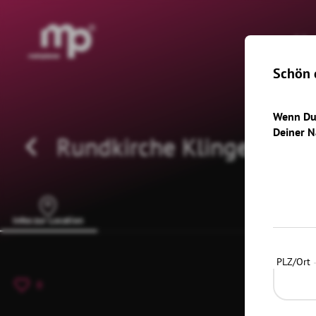
®
H
Schön d
Wenn Du 
Deiner N
Rundkirche Klingenthal
Infos zur Location
PLZ/Ort
0