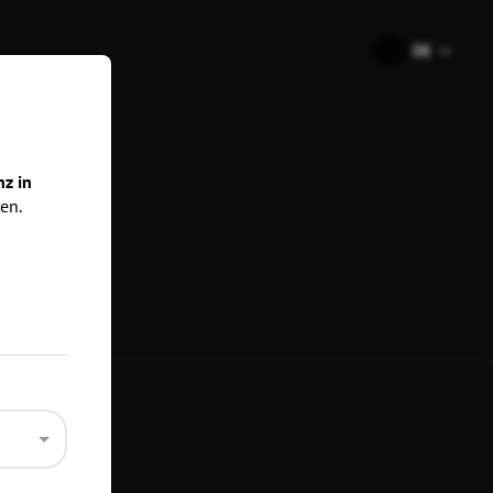
🇩🇪
DE
ns
nz in
en.