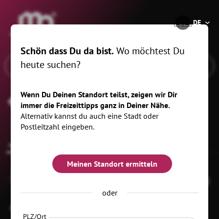
®
🇩🇪
DE
Schön dass Du da bist.
Wo möchtest Du
heute suchen?
Wenn Du Deinen Standort teilst, zeigen wir Dir
Rost's Wiesen Augustusburg
immer die Freizeittipps ganz in Deiner Nähe.
Alternativ kannst du auch eine Stadt oder
Postleitzahl eingeben.
Infos zur Location
Meinen Standort ermitteln
0
oder
An der Rodelbahn 3
09573 Augustusburg
PLZ/Ort