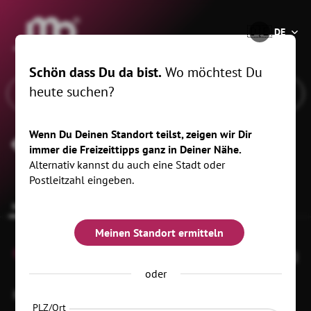
®
🇩🇪
DE
Schön dass Du da bist.
Wo möchtest Du
heute suchen?
Wenn Du Deinen Standort teilst, zeigen wir Dir
Reitverein Oberlungwitz e.V.
immer die Freizeittipps ganz in Deiner Nähe.
Alternativ kannst du auch eine Stadt oder
Postleitzahl eingeben.
Infos zur Location
Meinen Standort ermitteln
0
oder
Erlbacher Str.
09353 Oberlungwitz
PLZ/Ort