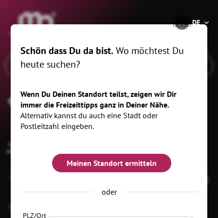
®
🇩🇪
DE
Schön dass Du da bist.
Wo möchtest Du
heute suchen?
Wenn Du Deinen Standort teilst, zeigen wir Dir
Pferdesportverein Oelsnitz e.V.
immer die Freizeittipps ganz in Deiner Nähe.
Alternativ kannst du auch eine Stadt oder
Postleitzahl eingeben.
Infos zur Location
Meinen Standort ermitteln
0
oder
Hinterm Hedwigschacht 1
09376 Oelsnitz/Erzgeb.
PLZ/Ort