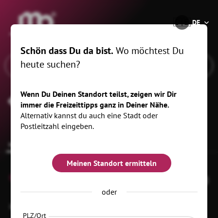
®
🇩🇪
DE
Schön dass Du da bist.
Wo möchtest Du
heute suchen?
Wenn Du Deinen Standort teilst, zeigen wir Dir
Parkplatz des Klein-Erzgebirge
immer die Freizeittipps ganz in Deiner Nähe.
Alternativ kannst du auch eine Stadt oder
Postleitzahl eingeben.
Infos zur Location
Meinen Standort ermitteln
0
oder
Gerichtsstr. 5
09569 Oederan
PLZ/Ort