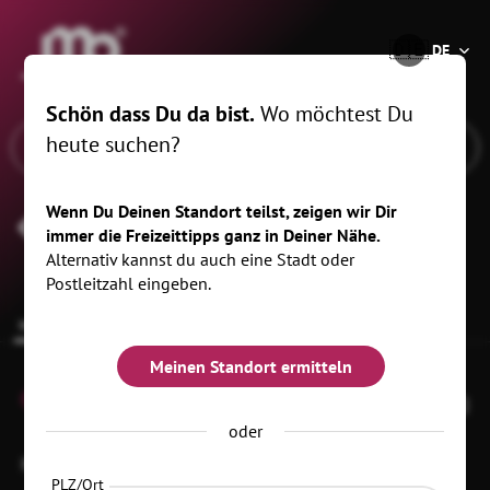
®
🇩🇪
DE
Schön dass Du da bist.
Wo möchtest Du
heute suchen?
Wenn Du Deinen Standort teilst, zeigen wir Dir
Panometer Leipzig
immer die Freizeittipps ganz in Deiner Nähe.
Alternativ kannst du auch eine Stadt oder
Postleitzahl eingeben.
Infos zur Location
Anstehende Termine
Meinen Standort ermitteln
0
oder
Richard-Lehmann-Str. 114
04277 Leipzig
OT Connewitz
PLZ/Ort