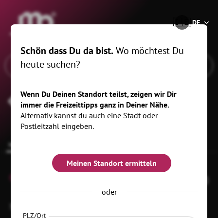
®
🇩🇪
DE
Schön dass Du da bist.
Wo möchtest Du
heute suchen?
Wenn Du Deinen Standort teilst, zeigen wir Dir
Obere Turnhalle Jahnsdorf
immer die Freizeittipps ganz in Deiner Nähe.
Alternativ kannst du auch eine Stadt oder
Postleitzahl eingeben.
Infos zur Location
Meinen Standort ermitteln
0
oder
Schulstr. 8
09387 Jahnsdorf/Erzgeb.
PLZ/Ort