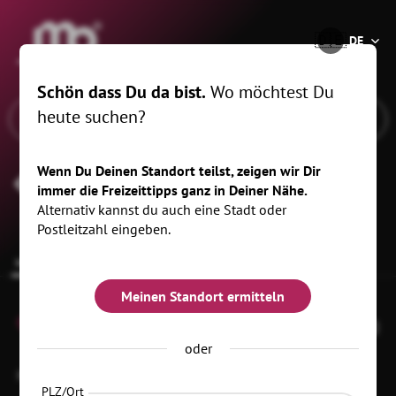
®
🇩🇪
DE
Schön dass Du da bist.
Wo möchtest Du
heute suchen?
Wenn Du Deinen Standort teilst, zeigen wir Dir
No. 1 Sports- & Cocktailbar Chemnitz
immer die Freizeittipps ganz in Deiner Nähe.
Alternativ kannst du auch eine Stadt oder
Postleitzahl eingeben.
Infos zur Location
Meinen Standort ermitteln
0
oder
Hartmannstr. 7
09111 Chemnitz
OT Zentrum
PLZ/Ort