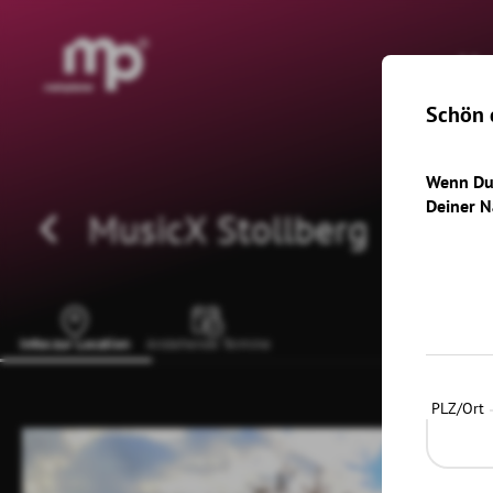
®
H
Schön d
Wenn Du 
Deiner N
MusicX Stollberg
Infos zur Location
Anstehende Termine
PLZ/Ort