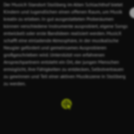
Der MusicX-Standort Stollberg im Alten Schlachthof bietet
Kindern und Jugendlichen einen offenen Raum, um Musik
kreativ zu erleben. In gut ausgestatteten Proberäumen
können verschiedene Instrumente ausprobiert, eigene Songs
entwickelt oder erste Bandideen realisiert werden. MusicX
schafft eine einladende Atmosphäre, in der musikalische
Neugier gefördert und gemeinsames Ausprobieren
großgeschrieben wird. Unterstützt von erfahrenen
Ansprechpartnern entsteht ein Ort, der jungen Menschen
ermöglicht, ihre Fähigkeiten zu entdecken, Selbstvertrauen
zu gewinnen und Teil einer aktiven Musikszene in Stollberg
zu werden.