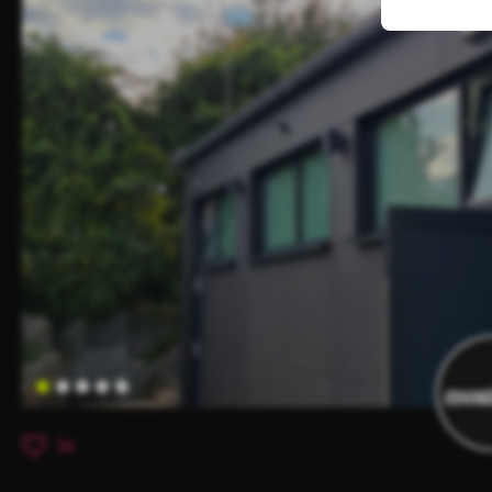
Item
1
36
of
5