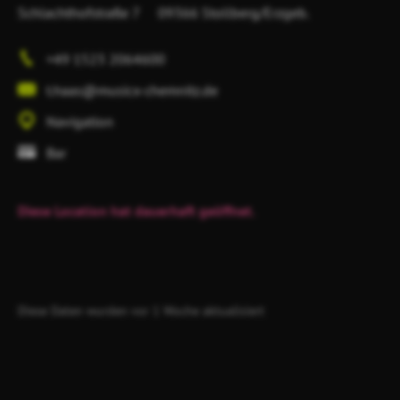
Schlachthofstraße 7
09366 Stollberg/Erzgeb.
+49 1523 2064600
t.haas@musicx-chemnitz.de
Navigation
Bar
Diese Location hat dauerhaft geöffnet.
Diese Daten wurden vor 1 Woche aktualisiert