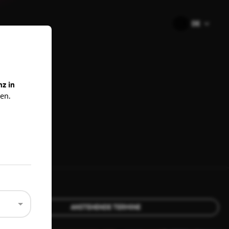
🇩🇪
DE
ns
nz in
en.
ANSTEHENDE TERMINE