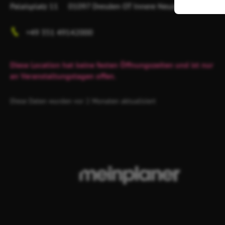
Palaisplatz 11
01097 Dresden
OT Innere Neustadt
+49 351 49142000
Diese Location hat keine festen Öffnungszeiten und ist nur
an Veranstaltungstagen offen.
Diese Daten wurden vor 2 Monaten aktualisiert