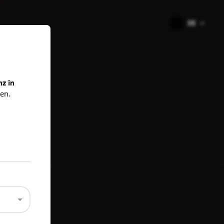
🇩🇪
DE
ns
nz in
en.