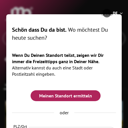
®
🇩🇪
DE
Schön dass Du da bist.
Wo möchtest Du
heute suchen?
Wenn Du Deinen Standort teilst, zeigen wir Dir
mumm Fitness Sport- und
immer die Freizeittipps ganz in Deiner Nähe.
Gesundheitszentrum
Alternativ kannst du auch eine Stadt oder
Postleitzahl eingeben.
Infos zur Location
Anstehende Termine
Meinen Standort ermitteln
oder
PLZ/Ort